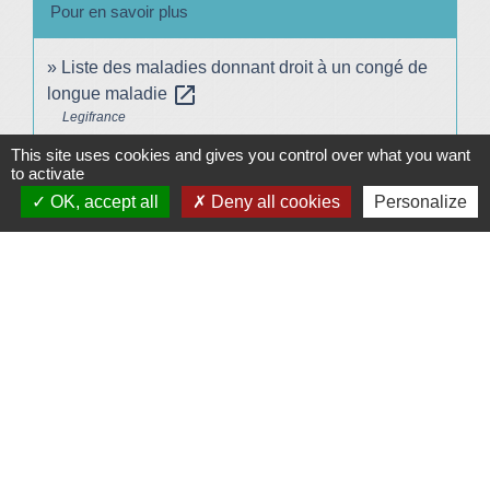
Pour en savoir plus
Liste des maladies donnant droit à un congé de
open_in_new
longue maladie
Legifrance
This site uses cookies and gives you control over what you want
to activate
Signaler une erreur sur cette page
OK, accept all
Deny all cookies
Personalize
Plan/Accès
© OpenStreetMap
Contacts
Mairie de Le Vigeant
7, place Saint-Georges
86150 Le Vigeant - FRANCE
+33 5 49 48 76 55
Contact par formulaire