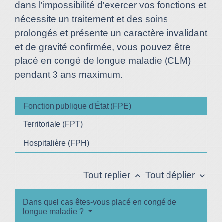
dans l'impossibilité d'exercer vos fonctions et
nécessite un traitement et des soins
prolongés et présente un caractère invalidant
et de gravité confirmée, vous pouvez être
placé en congé de longue maladie (CLM)
pendant 3 ans maximum.
Fonction publique d'État (FPE)
Territoriale (FPT)
Hospitalière (FPH)
Tout replier
Tout déplier
keyboard_arrow_up
keyboard_arrow_down
Dans quel cas êtes-vous placé en congé de
longue maladie ?