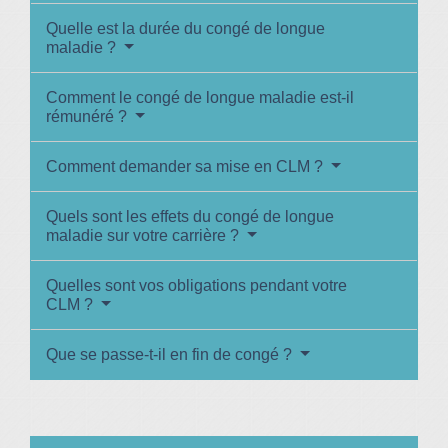
Quelle est la durée du congé de longue
maladie ?
Comment le congé de longue maladie est-il
rémunéré ?
Comment demander sa mise en CLM ?
Quels sont les effets du congé de longue
maladie sur votre carrière ?
Quelles sont vos obligations pendant votre
CLM ?
Que se passe-t-il en fin de congé ?