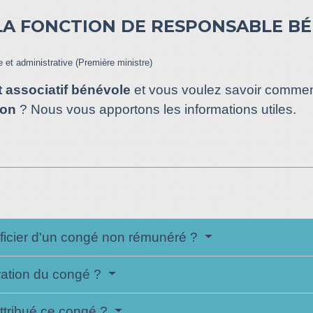
LA FONCTION DE RESPONSABLE BÉ
le et administrative (Première ministre)
t associatif bénévole
et vous voulez savoir commen
ion
? Nous vous apportons les informations utiles.
icier d'un congé non rémunéré ?
ration du congé ?
attribué ce congé ?