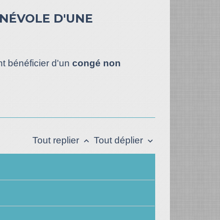
NÉVOLE D'UNE
t bénéficier d'un
congé non
Tout replier
Tout déplier
keyboard_arrow_up
keyboard_arrow_down