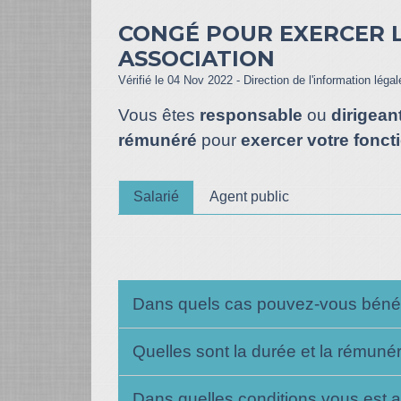
CONGÉ POUR EXERCER 
ASSOCIATION
Vérifié le 04 Nov 2022 - Direction de l'information léga
Vous êtes
responsable
ou
dirigean
rémunéré
pour
exercer votre fonct
Salarié
Agent public
Dans quels cas pouvez-vous bénéf
Quelles sont la durée et la rémuné
Dans quelles conditions vous est 