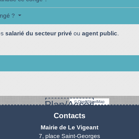
ongé ?
es
salarié du secteur privé
ou
agent public
.
Plan/Accès
© OpenStreetMap
Contacts
Mairie de Le Vigeant
7, place Saint-Georges