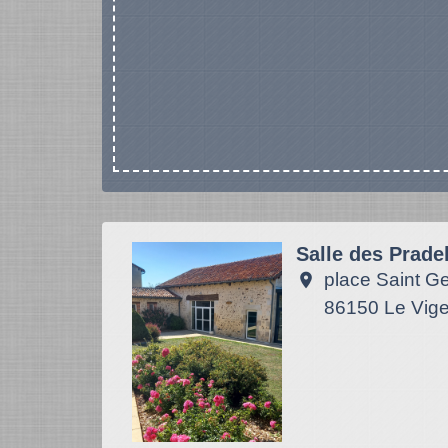
Salle des Prade
place Saint G
location_on
86150 Le Vig