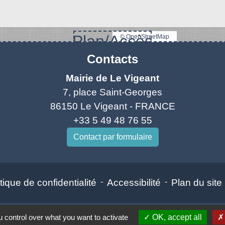
Plan/Accès
© OpenStreetMap
Contacts
Mairie de Le Vigeant
7, place Saint-Georges
86150 Le Vigeant - FRANCE
+33 5 49 48 76 55
Contact par formulaire
tique de confidentialité
-
Accessibilité
-
Plan du site
 control over what you want to activate
OK, accept all
Site créé en partenariat avec Réseau des Communes