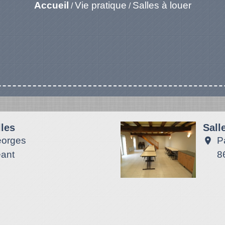
Accueil
Vie pratique
Salles à louer
/
/
lles
Sall
eorges
P
location_on
eant
8