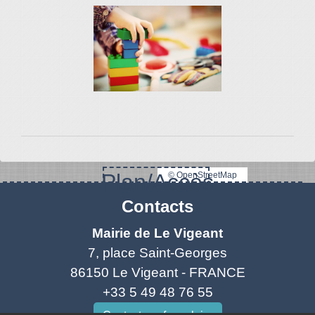
Plan/Accès
© OpenStreetMap
Contacts
Mairie de Le Vigeant
7, place Saint-Georges
86150 Le Vigeant - FRANCE
+33 5 49 48 76 55