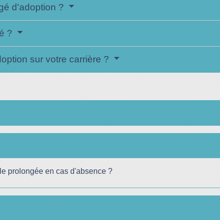
gé d'adoption ?
ré ?
option sur votre carrière ?
lle prolongée en cas d'absence ?