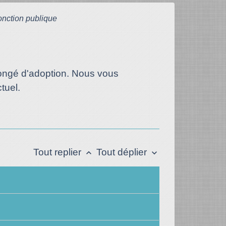
onction publique
congé d'adoption. Nous vous
tuel.
Tout replier
Tout déplier
keyboard_arrow_up
keyboard_arrow_down