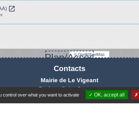
open_in_new
OAA)
es
Plan/Accès
© OpenStreetMap
Contacts
Mairie de Le Vigeant
7, place Saint-Georges
 control over what you want to activate
OK, accept all
86150 Le Vigeant - FRANCE
+33 5 49 48 76 55
Contact par formulaire