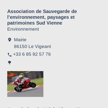
Association de Sauvegarde de
l'environnement, paysages et
patrimoines Sud Vienne
Environnement
Mairie
location_on
86150 Le Vigeant
+33 6 85 92 57 76
phone
🌳