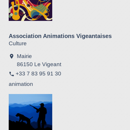
Association Animations Vigeantaises
Culture
Mairie
location_on
86150 Le Vigeant
+33 7 83 95 91 30
phone
animation