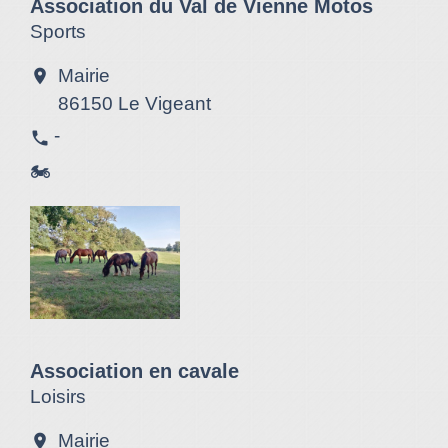
Association du Val de Vienne Motos
Sports
Mairie
location_on
86150 Le Vigeant
-
phone
🏍
Association en cavale
Loisirs
Mairie
location_on