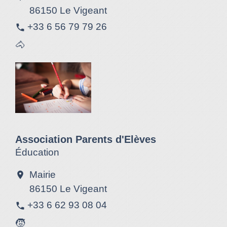
86150 Le Vigeant
+33 6 56 79 79 26
phone
🐴
Association Parents d'Elèves
Éducation
Mairie
location_on
86150 Le Vigeant
+33 6 62 93 08 04
phone
🧒