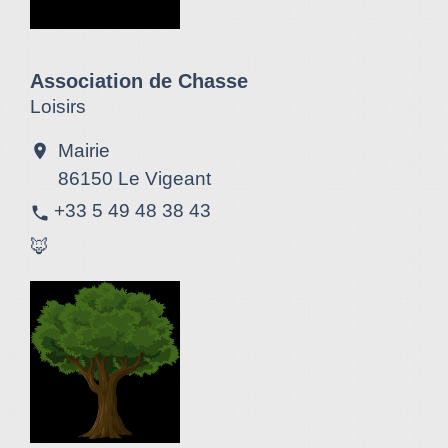
Association de Chasse
Loisirs
Mairie
location_on
86150 Le Vigeant
+33 5 49 48 38 43
phone
🦊