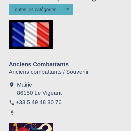
Toutes les catégories
Anciens Combattants
Anciens combattants / Souvenir
Mairie
location_on
86150 Le Vigeant
+33 5 49 48 80 76
phone
👴