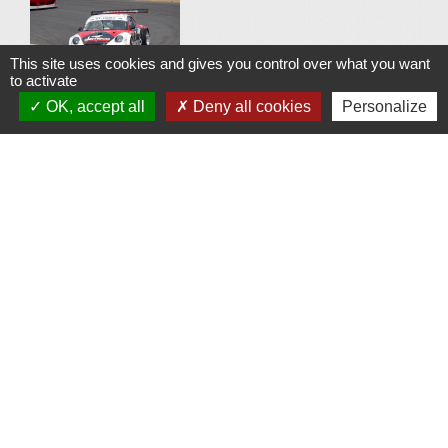
This site uses cookies and gives you control over what you want
to activate
OK, accept all
Deny all cookies
Personalize
Association Sportive du Circuit du Val
de Vienne
Sports
-
location_on
86150 Le Vigeant
+33 5 49 48 86 38
phone
🚘