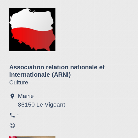
Association relation nationale et
internationale (ARNI)
Culture
Mairie
location_on
86150 Le Vigeant
-
phone
😉