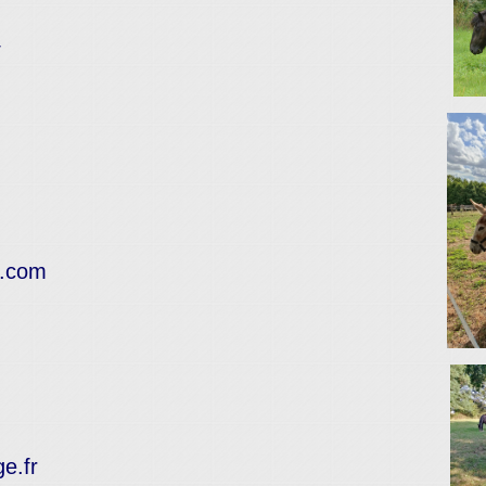
4
l.com
e.fr