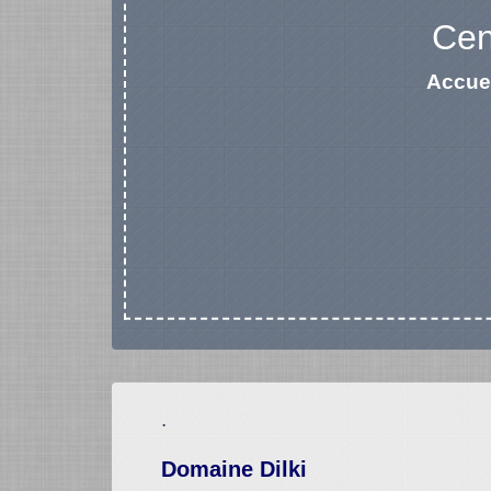
Cen
Accue
.
Domaine Dilki