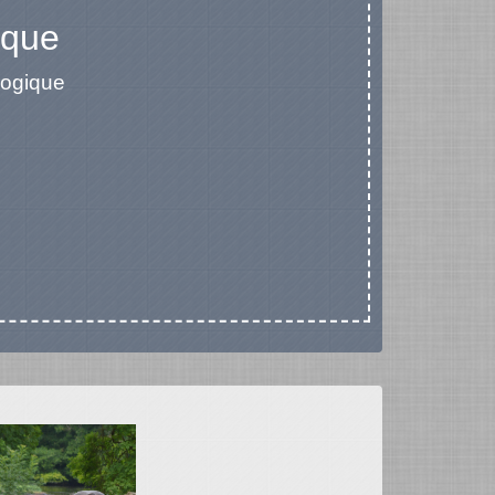
ique
gogique