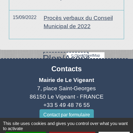
15/09/2022
Procès verbaux du Conseil
Municipal de 2022
Plan/Accès
© OpenStreetMap
Contacts
Mairie de Le Vigeant
7, place Saint-Georges
86150 Le Vigeant - FRANCE
+33 5 49 48 76 55
Contact par formulaire
This site uses cookies and gives you control over what you want
to activate