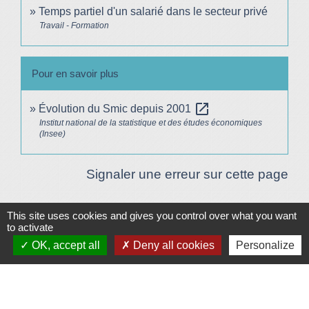
Temps partiel d'un salarié dans le secteur privé
Travail - Formation
Pour en savoir plus
open_in_new
Évolution du Smic depuis 2001
Institut national de la statistique et des études économiques
(Insee)
Signaler une erreur sur cette page
This site uses cookies and gives you control over what you want
Plan/Accès
© OpenStreetMap
to activate
OK, accept all
Deny all cookies
Personalize
Contacts
Mairie de Le Vigeant
7, place Saint-Georges