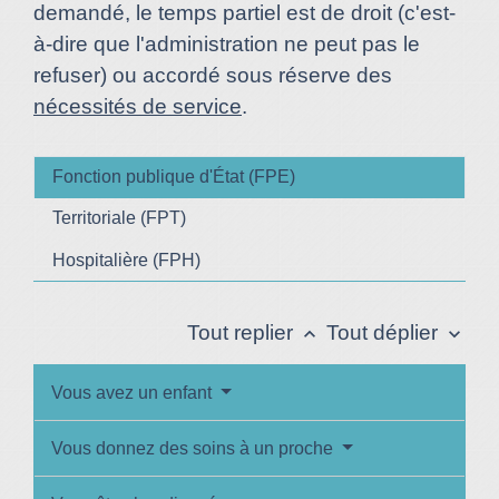
demandé, le temps partiel est de droit (c'est-
à-dire que l'administration ne peut pas le
refuser) ou accordé sous réserve des
nécessités de service
.
Fonction publique d'État (FPE)
Territoriale (FPT)
Hospitalière (FPH)
Tout replier
Tout déplier
keyboard_arrow_up
keyboard_arrow_down
Vous avez un enfant
Vous donnez des soins à un proche