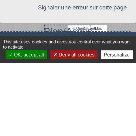
Signaler une erreur sur cette page
Plan/Accès
© OpenStreetMap
Contacts
This site uses cookies and gives you control over what you want
to activate
Mairie de Le Vigeant
OK, accept all
Deny all cookies
Personalize
7, place Saint-Georges
86150 Le Vigeant - FRANCE
+33 5 49 48 76 55
Contact par formulaire
Mentions légales
-
Politique de confidentialité
-
Accessibilité
-
Plan du site
-