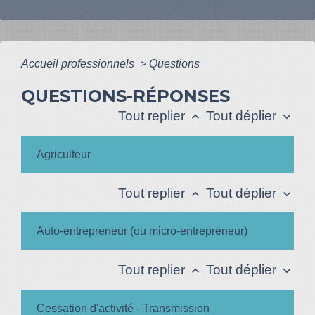
Accueil professionnels
>
Questions
QUESTIONS-RÉPONSES
Tout replier
Tout déplier
keyboard_arrow_up
keyboard_arrow_down
Agriculteur
Tout replier
Tout déplier
keyboard_arrow_up
keyboard_arrow_down
Auto-entrepreneur (ou micro-entrepreneur)
Tout replier
Tout déplier
keyboard_arrow_up
keyboard_arrow_down
Cessation d'activité - Transmission