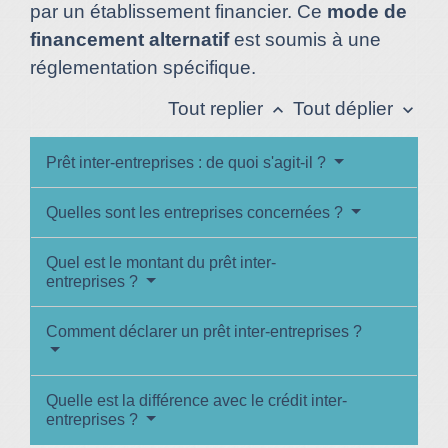
par un établissement financier. Ce
mode de
financement alternatif
est soumis à une
réglementation spécifique.
Tout replier
Tout déplier
keyboard_arrow_up
keyboard_arrow_down
Prêt inter-entreprises : de quoi s'agit-il ?
Quelles sont les entreprises concernées ?
Quel est le montant du prêt inter-
entreprises ?
Comment déclarer un prêt inter-entreprises ?
Quelle est la différence avec le crédit inter-
entreprises ?