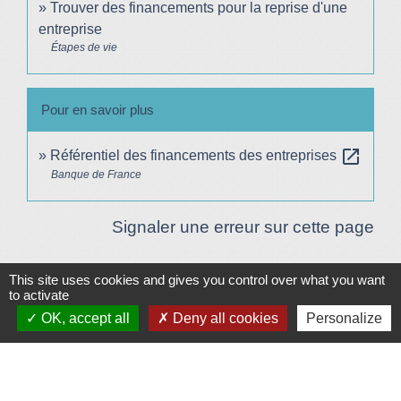
Trouver des financements pour la reprise d'une
entreprise
Étapes de vie
Pour en savoir plus
open_in_new
Référentiel des financements des entreprises
Banque de France
Signaler une erreur sur cette page
This site uses cookies and gives you control over what you want
Plan/Accès
© OpenStreetMap
to activate
OK, accept all
Deny all cookies
Personalize
Contacts
Mairie de Le Vigeant
7, place Saint-Georges