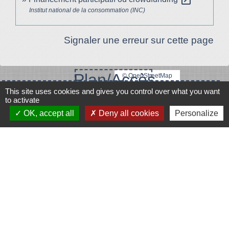
Institut national de la consommation (INC)
Signaler une erreur sur cette page
Plan/Accès
© OpenStreetMap
This site uses cookies and gives you control over what you want
Contacts
to activate
OK, accept all
Deny all cookies
Personalize
Mairie de Le Vigeant
7, place Saint-Georges
86150 Le Vigeant - FRANCE
+33 5 49 48 76 55
Contact par formulaire
Mentions légales
-
Politique de confidentialité
-