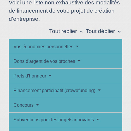
Voici une liste non exhaustive des modalités
de financement de votre projet de création
d'entreprise.
Tout replier
Tout déplier
keyboard_arrow_up
keyboard_arrow_down
Vos économies personnelles
Dons d'argent de vos proches
Prêts d'honneur
Financement participatif (crowdfunding)
Concours
Subventions pour les projets innovants