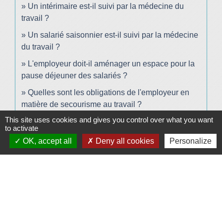
Un intérimaire est-il suivi par la médecine du
travail ?
Un salarié saisonnier est-il suivi par la médecine
du travail ?
L'employeur doit-il aménager un espace pour la
pause déjeuner des salariés ?
Quelles sont les obligations de l'employeur en
matière de secourisme au travail ?
This site uses cookies and gives you control over what you want
Que doit faire l'employeur en cas de décès d'un
to activate
salarié ?
OK, accept all
Deny all cookies
Personalize
Quelles sont les obligations d'affichage dans une
entreprise ?
Existe-t-il une surface minimale pour le poste de
travail d'un salarié ?
Comment est mis en place le travail de nuit dans
l'entreprise ?