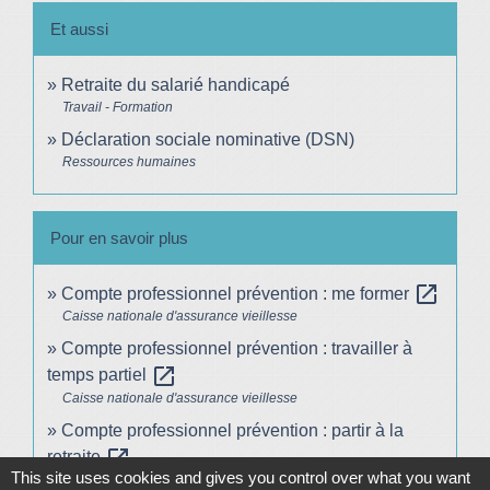
Et aussi
Retraite du salarié handicapé
Travail - Formation
Déclaration sociale nominative (DSN)
Ressources humaines
Pour en savoir plus
open_in_new
Compte professionnel prévention : me former
Caisse nationale d'assurance vieillesse
Compte professionnel prévention : travailler à
open_in_new
temps partiel
Caisse nationale d'assurance vieillesse
Compte professionnel prévention : partir à la
open_in_new
retraite
This site uses cookies and gives you control over what you want
Caisse nationale d'assurance vieillesse