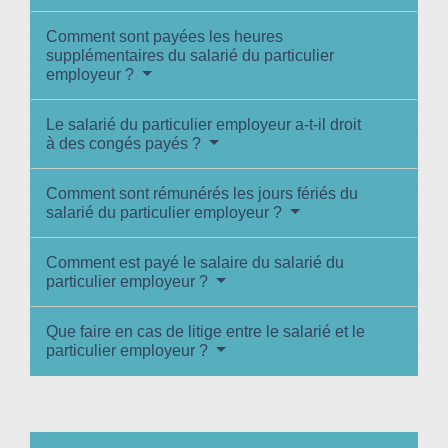
Comment sont payées les heures
supplémentaires du salarié du particulier
employeur ?
Le salarié du particulier employeur a-t-il droit
à des congés payés ?
Comment sont rémunérés les jours fériés du
salarié du particulier employeur ?
Comment est payé le salaire du salarié du
particulier employeur ?
Que faire en cas de litige entre le salarié et le
particulier employeur ?