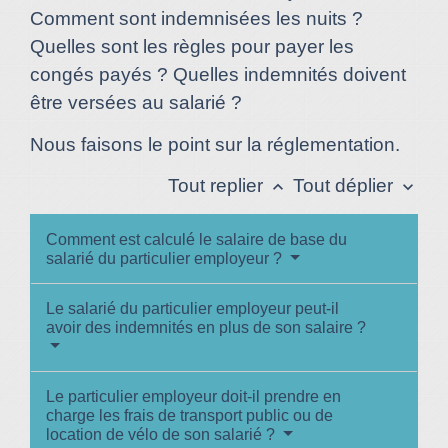
Comment sont indemnisées les nuits ?
Quelles sont les règles pour payer les
congés payés ? Quelles indemnités doivent
être versées au salarié ?
Nous faisons le point sur la réglementation.
Tout replier
Tout déplier
keyboard_arrow_up
keyboard_arrow_down
Comment est calculé le salaire de base du
salarié du particulier employeur ?
Le salarié du particulier employeur peut-il
avoir des indemnités en plus de son salaire ?
Le particulier employeur doit-il prendre en
charge les frais de transport public ou de
location de vélo de son salarié ?