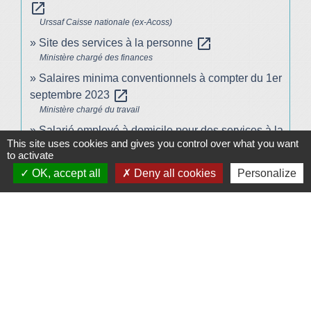
open_in_new
Urssaf Caisse nationale (ex-Acoss)
open_in_new
Site des services à la personne
Ministère chargé des finances
Salaires minima conventionnels à compter du 1er
open_in_new
septembre 2023
Ministère chargé du travail
Salarié employé à domicile pour des services à la
This site uses cookies and gives you control over what you want
open_in_new
personne : taux de cotisations
to activate
Urssaf
OK, accept all
Deny all cookies
Personalize
open_in_new
Indemnités kilométriques - Barême fiscal
Ministère chargé des finances
open_in_new
Barème kilométrique de l'administration
Ministère chargé des finances
Comment faire si...