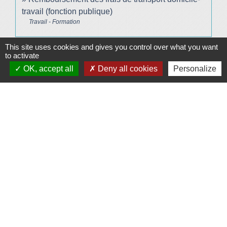
travail (fonction publique)
Travail - Formation
This site uses cookies and gives you control over what you want
Signaler une erreur sur cette page
to activate
OK, accept all
Deny all cookies
Personalize
Plan/Accès
© OpenStreetMap
Contacts
Mairie de Le Vigeant
7, place Saint-Georges
86150 Le Vigeant - FRANCE
+33 5 49 48 76 55
Contact par formulaire