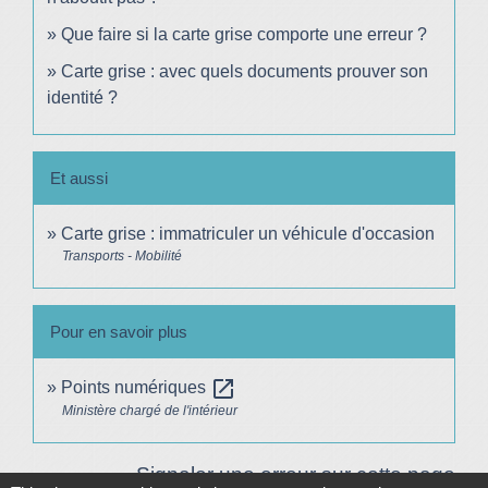
Que faire si la carte grise comporte une erreur ?
Carte grise : avec quels documents prouver son
identité ?
Et aussi
Carte grise : immatriculer un véhicule d'occasion
Transports - Mobilité
Pour en savoir plus
open_in_new
Points numériques
Ministère chargé de l'intérieur
Signaler une erreur sur cette page