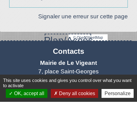
Signaler une erreur sur cette page
Plan/Accès
© OpenStreetMap
Contacts
Mairie de Le Vigeant
7, place Saint-Georges
86150 Le Vigeant - FRANCE
This site uses cookies and gives you control over what you want
to activate
+33 5 49 48 76 55
OK, accept all
Deny all cookies
Personalize
Contact par formulaire
Mentions légales
-
Politique de confidentialité
-