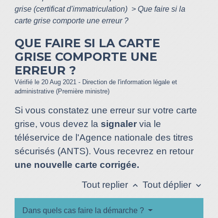
grise (certificat d'immatriculation)
>
Que faire si la
carte grise comporte une erreur ?
QUE FAIRE SI LA CARTE
GRISE COMPORTE UNE
ERREUR ?
Vérifié le 20 Aug 2021 - Direction de l'information légale et
administrative (Première ministre)
Si vous constatez une erreur sur votre carte
grise, vous devez la
signaler
via le
téléservice de l'Agence nationale des titres
sécurisés (ANTS). Vous recevrez en retour
une nouvelle carte corrigée.
Tout replier
Tout déplier
keyboard_arrow_up
keyboard_arrow_down
Dans quels cas faire la démarche ?