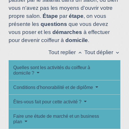
vous n'avez pas les moyens d'ouvrir votre
propre salon.
Étape
par
étape
, on vous
présente les
questions
que vous devez
vous poser et les
démarches
à effectuer
pour devenir coiffeur à
domicile
.
Tout replier
Tout déplier
keyboard_arrow_up
keyboard_arrow_down
Quelles sont les activités du coiffeur à
domicile ?
Conditions d'honorabilité et de diplôme
Êtes-vous fait pour cette activité ?
Faire une étude de marché et un business
plan