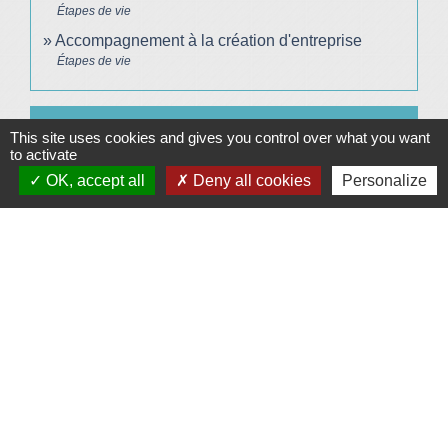
Étapes de vie
Accompagnement à la création d'entreprise
Étapes de vie
Pour en savoir plus
This site uses cookies and gives you control over what you want
to activate
open_in_new
OK, accept all
Deny all cookies
Personalize
Comment créer un bon site internet
France Num
open_in_new
Risques professionnels dans la coiffure
Caisse nationale d'assurance maladie (Cnam)
Peine complémentaire d'interdiction d'exercer une
open_in_new
activité professionnelle
Legifrance
open_in_new
Coiffeur certification professionnelle par VAE
France compétences