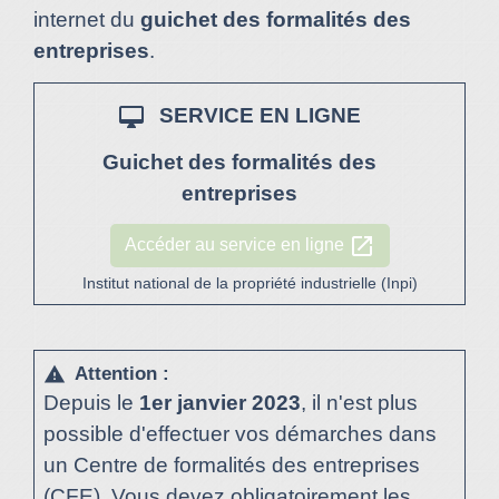
internet du
guichet des formalités des
entreprises
.
desktop_mac
SERVICE EN LIGNE
Guichet des formalités des
entreprises
open_in_new
Accéder au service en ligne
Institut national de la propriété industrielle (Inpi)
Attention :
warning
Depuis le
1
er
janvier 2023
, il n'est plus
possible d'effectuer vos démarches dans
un Centre de formalités des entreprises
(CFE). Vous devez obligatoirement les