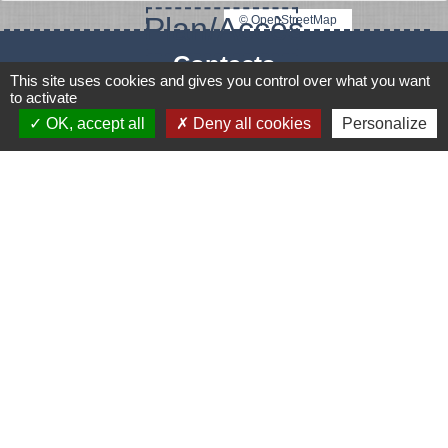
Plan/Accès
© OpenStreetMap
Contacts
This site uses cookies and gives you control over what you want
to activate
Mairie de Le Vigeant
OK, accept all
Deny all cookies
Personalize
7, place Saint-Georges
86150 Le Vigeant - FRANCE
+33 5 49 48 76 55
Contact par formulaire
Mentions légales
-
Politique de confidentialité
-
Accessibilité
-
Plan du site
-
Gestion des cookies