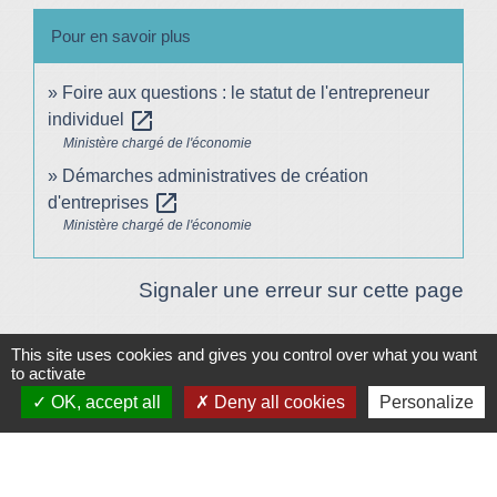
Pour en savoir plus
Foire aux questions : le statut de l'entrepreneur
open_in_new
individuel
Ministère chargé de l'économie
Démarches administratives de création
open_in_new
d'entreprises
Ministère chargé de l'économie
Signaler une erreur sur cette page
This site uses cookies and gives you control over what you want
Plan/Accès
© OpenStreetMap
to activate
OK, accept all
Deny all cookies
Personalize
Contacts
Mairie de Le Vigeant
7, place Saint-Georges