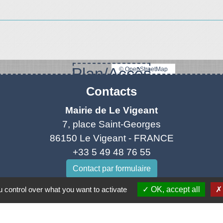
Plan/Accès
© OpenStreetMap
Contacts
Mairie de Le Vigeant
7, place Saint-Georges
86150 Le Vigeant - FRANCE
+33 5 49 48 76 55
Contact par formulaire
 control over what you want to activate
OK, accept all
tique de confidentialité
-
Accessibilité
-
Plan du site