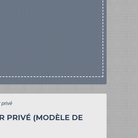
 privé
R PRIVÉ (MODÈLE DE