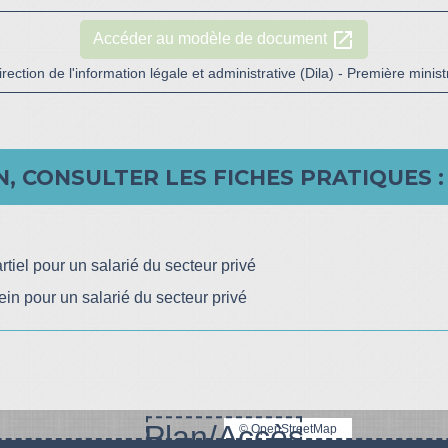
open_in_new
Accéder au modèle de document
irection de l'information légale et administrative (Dila) - Première minist
, CONSULTER LES FICHES PRATIQUES :
tiel pour un salarié du secteur privé
in pour un salarié du secteur privé
Plan/Accès
© OpenStreetMap