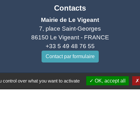
Contacts
Mairie de Le Vigeant
7, place Saint-Georges
86150 Le Vigeant - FRANCE
+33 5 49 48 76 55
Contact par formulaire
 control over what you want to activate
OK, accept all
tique de confidentialité
-
Accessibilité
-
Plan du site
Site créé en partenariat avec Réseau des Communes