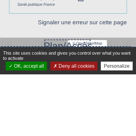
Santé publique France
Signaler une erreur sur cette page
Plan/Accès
© OpenStreetMap
This site uses cookies and gives you control over what you want
Contacts
to activate
OK, accept all
Deny all cookies
Personalize
Mairie de Le Vigeant
7, place Saint-Georges
86150 Le Vigeant - FRANCE
+33 5 49 48 76 55
Contact par formulaire
Mentions légales
-
Politique de confidentialité
-