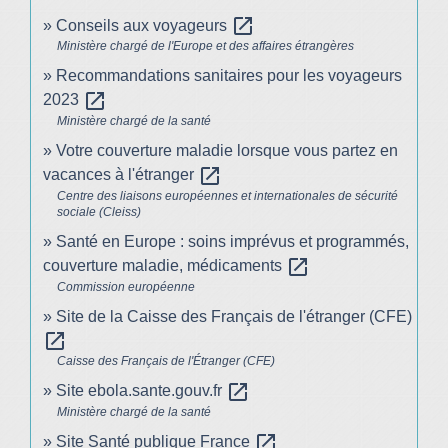
open_in_new
Conseils aux voyageurs
Ministère chargé de l'Europe et des affaires étrangères
Recommandations sanitaires pour les voyageurs
open_in_new
2023
Ministère chargé de la santé
Votre couverture maladie lorsque vous partez en
open_in_new
vacances à l'étranger
Centre des liaisons européennes et internationales de sécurité
sociale (Cleiss)
Santé en Europe : soins imprévus et programmés,
open_in_new
couverture maladie, médicaments
Commission européenne
Site de la Caisse des Français de l'étranger (CFE)
open_in_new
Caisse des Français de l'Étranger (CFE)
open_in_new
Site ebola.sante.gouv.fr
Ministère chargé de la santé
open_in_new
Site Santé publique France