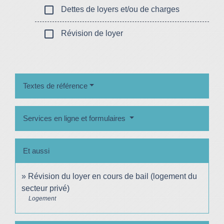
check_box_outline_blank
Dettes de loyers et/ou de charges
check_box_outline_blank
Révision de loyer
Textes de référence
Services en ligne et formulaires
Et aussi
Révision du loyer en cours de bail (logement du
secteur privé)
Logement