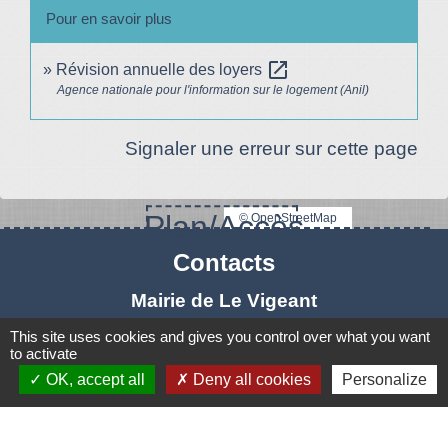
Pour en savoir plus
open_in_new
Révision annuelle des loyers
Agence nationale pour l'information sur le logement (Anil)
Signaler une erreur sur cette page
Plan/Accès
© OpenStreetMap
Contacts
Mairie de Le Vigeant
7, place Saint-Georges
This site uses cookies and gives you control over what you want
to activate
86150 Le Vigeant - FRANCE
OK, accept all
Deny all cookies
Personalize
+33 5 49 48 76 55
Contact par formulaire