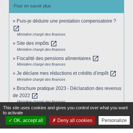
Pour en savoir plus
Puis-je déduire une prestation compensatoire ?
open_in_new
Ministère chargé des finances
open_in_new
Site des impôts
Ministère chargé des finances
open_in_new
Fiscalité des pensions alimentaires
Ministère chargé des finances
open_in_new
Je déclare mes réductions et crédits d'impôt
Ministère chargé des finances
Brochure pratique 2023 - Déclaration des revenus
open_in_new
de 2022
Ministère chargé des finances
This site uses cookies and gives you control over what you want
open_in_new
Impôt sur le revenu : dépliants d'information
to activate
Ministère chargé des finances
OK, accept all
Deny all cookies
Personalize