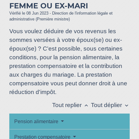
FEMME OU EX-MARI
Vérifié le 08 Jun 2023 - Direction de l'information légale et
administrative (Première ministre)
Vous voulez déduire de vos revenus les
sommes versées à votre époux(se) ou ex-
époux(se) ? C'est possible, sous certaines
conditions, pour la pension alimentaire, la
prestation compensatoire et la contribution
aux charges du mariage. La prestation
compensatoire vous peut donner droit à une
réduction d'impôt.
Tout replier
Tout déplier
keyboard_arrow_up
keyboard_arrow_down
Pension alimentaire
Prestation compensatoire