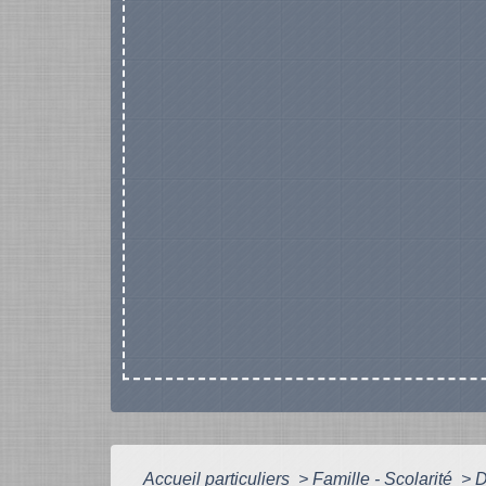
Accueil particuliers
>
Famille - Scolarité
>
D