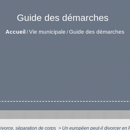
Guide des démarches
Accueil
Vie municipale
Guide des démarches
/
/
ivorce, séparation de corps
>
Un européen peut-il divorcer en 