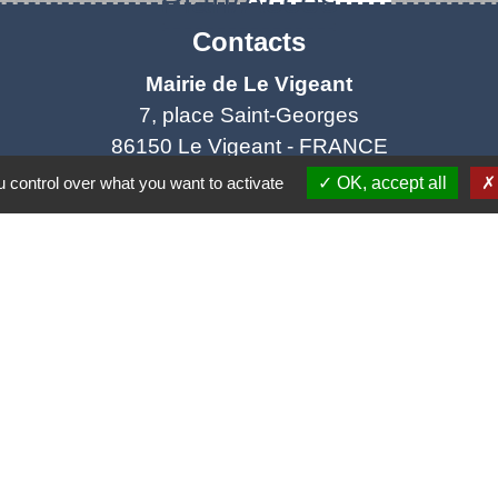
Plan/Accès
Contacts
Mairie de Le Vigeant
7, place Saint-Georges
86150 Le Vigeant - FRANCE
+33 5 49 48 76 55
 control over what you want to activate
OK, accept all
Contact par formulaire
tique de confidentialité
-
Accessibilité
-
Plan du site
Site créé en partenariat avec Réseau des Communes