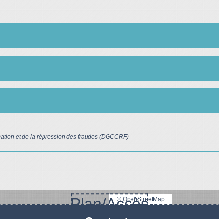
ew
mation et de la répression des fraudes (DGCCRF)
Plan/Accès
© OpenStreetMap