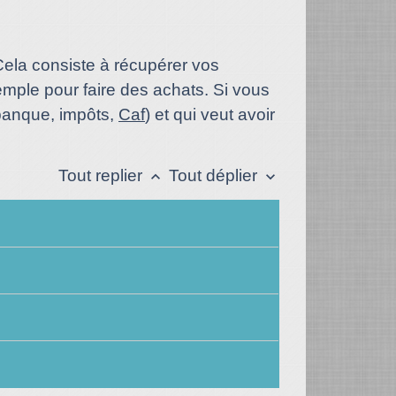
Cela consiste à récupérer vos
emple pour faire des achats. Si vous
(banque, impôts,
Caf
) et qui veut avoir
Tout replier
Tout déplier
keyboard_arrow_up
keyboard_arrow_down