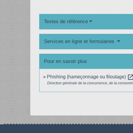
Textes de référence
Services en ligne et formulaires
Pour en savoir plus
open_in_n
Phishing (hameçonnage ou filoutage)
Direction générale de la concurrence, de la consom