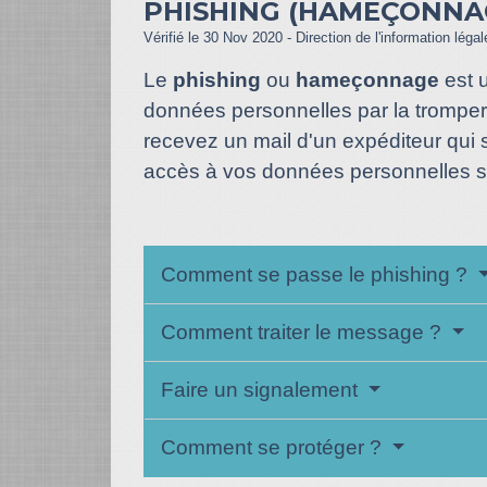
PHISHING (HAMEÇONNA
Vérifié le 30 Nov 2020 - Direction de l'information léga
Le
phishing
ou
hameçonnage
est u
données personnelles par la tromperie
recevez un mail d'un expéditeur qui s
accès à vos données personnelles su
Comment se passe le phishing ?
Comment traiter le message ?
Faire un signalement
Comment se protéger ?