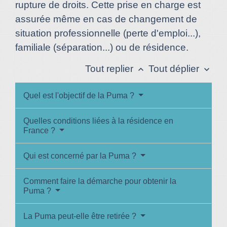
rupture de droits. Cette prise en charge est
assurée même en cas de changement de
situation professionnelle (perte d'emploi...),
familiale (séparation...) ou de résidence.
Tout replier
Tout déplier
keyboard_arrow_up
keyboard_arrow_down
Quel est l'objectif de la Puma ?
Quelles conditions liées à la résidence en
France ?
Qui est concerné par la Puma ?
Comment faire la démarche pour obtenir la
Puma ?
La Puma peut-elle être retirée ?