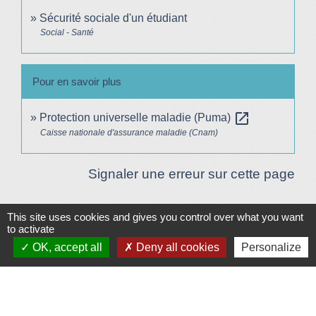
Sécurité sociale d'un étudiant
Social - Santé
Pour en savoir plus
open_in_new
Protection universelle maladie (Puma)
Caisse nationale d'assurance maladie (Cnam)
Signaler une erreur sur cette page
This site uses cookies and gives you control over what you want
Plan/Accès
© OpenStreetMap
to activate
OK, accept all
Deny all cookies
Personalize
Contacts
Mairie de Le Vigeant
7, place Saint-Georges