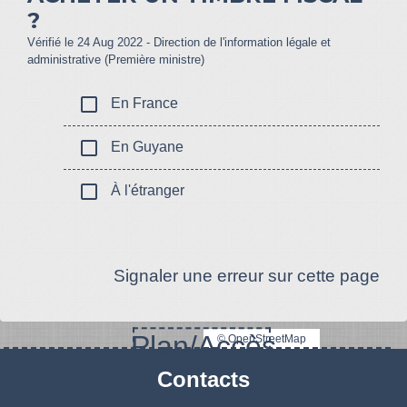
?
Vérifié le 24 Aug 2022 - Direction de l'information légale et
administrative (Première ministre)
check_box_outline_blank
En France
check_box_outline_blank
En Guyane
check_box_outline_blank
À l'étranger
Signaler une erreur sur cette page
Plan/Accès
© OpenStreetMap
Contacts