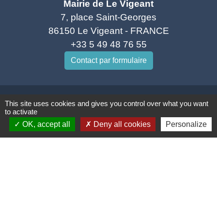
Mairie de Le Vigeant
7, place Saint-Georges
86150 Le Vigeant - FRANCE
+33 5 49 48 76 55
Contact par formulaire
This site uses cookies and gives you control over what you want
Mentions légales
-
Politique de confidentialité
-
to activate
OK, accept all
Deny all cookies
Personalize
Accessibilité
-
Plan du site
-
Gestion des cookies
Site créé en partenariat avec Réseau des Communes