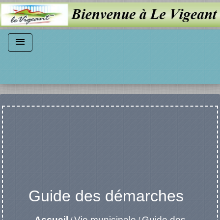
menu
Guide des démarches
Accueil
Vie municipale
Guide des