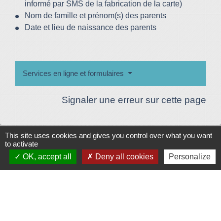
informé par SMS de la fabrication de la carte)
Nom de famille
et prénom(s) des parents
Date et lieu de naissance des parents
Services en ligne et formulaires
Signaler une erreur sur cette page
Plan/Accès
© OpenStreetMap
This site uses cookies and gives you control over what you want
to activate
Contacts
OK, accept all
Deny all cookies
Personalize
Mairie de Le Vigeant
7, place Saint-Georges
86150 Le Vigeant - FRANCE
+33 5 49 48 76 55