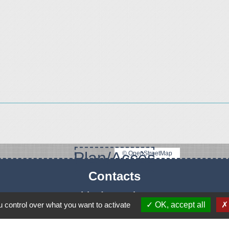
Plan/Accès
© OpenStreetMap
Contacts
Mairie de Le Vigeant
 control over what you want to activate
OK, accept all
7, place Saint-Georges
86150 Le Vigeant - FRANCE