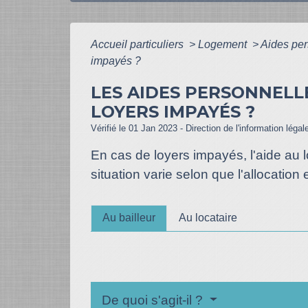
Accueil particuliers
>
Logement
>
Aides pe
impayés ?
LES AIDES PERSONNELL
LOYERS IMPAYÉS ?
Vérifié le 01 Jan 2023 - Direction de l'information légal
En cas de loyers impayés, l'aide au l
situation varie selon que l'allocation 
Au bailleur
Au locataire
De quoi s'agit-il ?