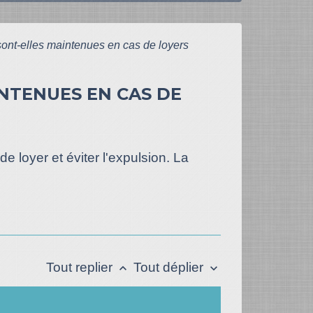
ont-elles maintenues en cas de loyers
NTENUES EN CAS DE
 loyer et éviter l'expulsion. La
Tout replier
Tout déplier
keyboard_arrow_up
keyboard_arrow_down