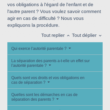
vos obligations à l'égard de l'enfant et de
l'autre parent ? Vous voulez savoir comment
agir en cas de difficulté ? Nous vous
expliquons la procédure.
Tout replier
Tout déplier
keyboard_arrow_up
keyboard_arrow_down
Qui exerce l'autorité parentale ?
La séparation des parents a-t-elle un effet sur
l'autorité parentale ?
Quels sont vos droits et vos obligations en
cas de séparation ?
Quelles sont les démarches en cas de
séparation des parents ?