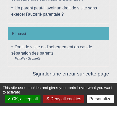
Un parent peut-il avoir un droit de visite sans
exercer l'autorité parentale ?
Et aussi
Droit de visite et d'hébergement en cas de
séparation des parents
Famille - Scolarité
Signaler une erreur sur cette page
This site uses cookies and gives you control over what you want
Plan/Accès
to activate
© OpenStreetMap
OK, accept all
Deny all cookies
Personalize
Contacts
Mairie de Le Vigeant