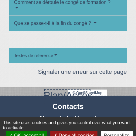
Comment se déroule le congé de formation ?
Que se passe-t-il à la fin du congé ?
Textes de référence
Signaler une erreur sur cette page
Plan/Accès
© OpenStreetMap
Contacts
Mairie de Le Vigeant
This site uses cookies and gives you control over what you want
7, place Saint-Georges
to activate
86150 Le Vigeant - FRANCE
OK, accept all
Deny all cookies
Personalize