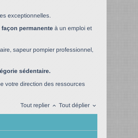
ues exceptionnelles.
 façon permanente
à un emploi et
iaire, sapeur pompier professionnel,
tégorie sédentaire.
de votre direction des ressources
Tout replier
Tout déplier
keyboard_arrow_up
keyboard_arrow_down