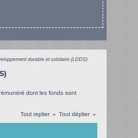
veloppement durable et solidaire (LDDS)
S)
 rémunéré dont les fonds sont
Tout replier
Tout déplier
keyboard_arrow_up
keyboard_arrow_down