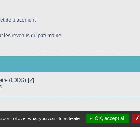
 et de placement
r les revenus du patrimoine
open_in_new
daire (LDDS)
R)
 control over what you want to activate
OK, accept all
Plan/Accès
© OpenStreetMap