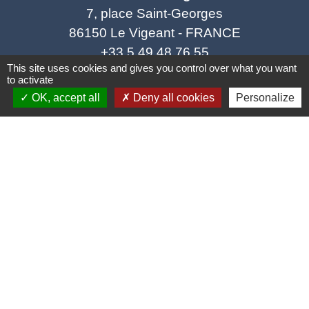
7, place Saint-Georges
86150 Le Vigeant - FRANCE
+33 5 49 48 76 55
This site uses cookies and gives you control over what you want
Contact par formulaire
to activate
OK, accept all
Deny all cookies
Personalize
Mentions légales
-
Politique de confidentialité
-
Accessibilité
-
Plan du site
-
Gestion des cookies
Site créé en partenariat avec Réseau des Communes