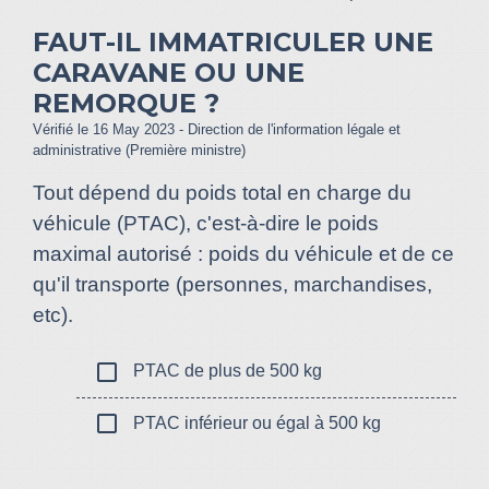
FAUT-IL IMMATRICULER UNE
CARAVANE OU UNE
REMORQUE ?
Vérifié le 16 May 2023 - Direction de l'information légale et
administrative (Première ministre)
Tout dépend du poids total en charge du
véhicule (PTAC), c'est-à-dire le poids
maximal autorisé : poids du véhicule et de ce
qu'il transporte (personnes, marchandises,
etc).
check_box_outline_blank
PTAC de plus de 500 kg
check_box_outline_blank
PTAC inférieur ou égal à 500 kg