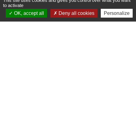
This site uses cookies and gives you control over what you want
to activate
7, place Saint-Georges
OK, accept all
Deny all cookies
Personalize
86150 Le Vigeant - FRANCE
+33 5 49 48 76 55
Contact par formulaire
Mentions légales
-
Politique de confidentialité
-
Accessibilité
-
Plan du site
-
Gestion des cookies
Site créé en partenariat avec Réseau des Communes