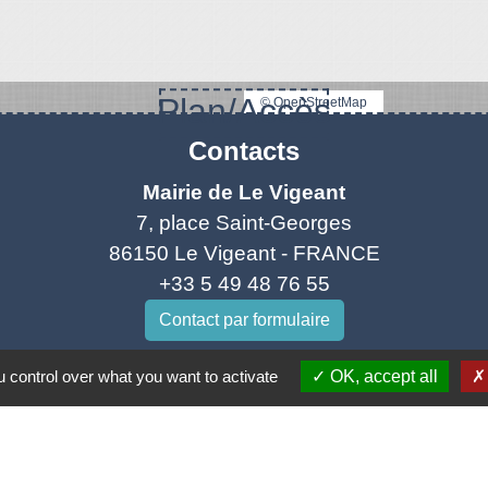
Plan/Accès
© OpenStreetMap
Contacts
Mairie de Le Vigeant
7, place Saint-Georges
86150 Le Vigeant - FRANCE
+33 5 49 48 76 55
Contact par formulaire
 control over what you want to activate
OK, accept all
tique de confidentialité
-
Accessibilité
-
Plan du site