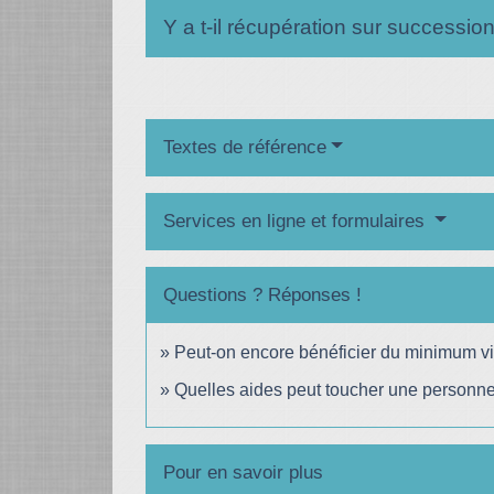
Y a t-il récupération sur successio
Textes de référence
Services en ligne et formulaires
Questions ? Réponses !
Peut-on encore bénéficier du minimum vi
Quelles aides peut toucher une personne 
Pour en savoir plus