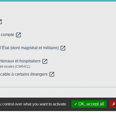
n_new
open_in_new
en compte
open_in_new
l'État (dont magistrat et militaire)
open_in_new
ritoriaux et hospitaliers
vités locales (CNRACL)
open_in_new
icable à certains étrangers
 control over what you want to activate
OK, accept all
Plan/Accès
© OpenStreetMap