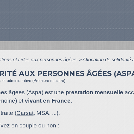
ations et aides aux personnes âgées
>
Allocation de solidarit
RITÉ AUX PERSONNES ÂGÉES (ASP
le et administrative (Première ministre)
nnes âgées (Aspa) est une
prestation mensuelle
acc
imoine) et
vivant en France
.
raite (
Carsat
, MSA, ...).
ivez en couple ou non :