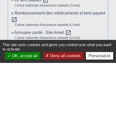
open_in_new
Caisse nationale d'assurance maladie (Cnam)
Remboursement des médicaments et tiers payant
open_in_new
Caisse nationale d'assurance maladie (Cnam)
open_in_new
Annuaire santé - Site Ameli
Caisse nationale d'assurance maladie (Cnam)
This site uses cookies and gives you control over what you want
to activate
Signaler une erreur sur cette page
OK, accept all
Deny all cookies
Personalize
Plan/Accès
© OpenStreetMap
Contacts
Mairie de Le Vigeant
7, place Saint-Georges
86150 Le Vigeant - FRANCE
+33 5 49 48 76 55