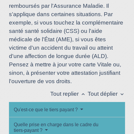
remboursés par l'Assurance Maladie. Il
s'applique dans certaines situations. Par
exemple, si vous touchez la complémentaire
santé santé solidaire (CSS) ou l'aide
médicale de l'État (AME), si vous êtes
victime d'un accident du travail ou atteint
d'une affection de longue durée (ALD).
Pensez à mettre à jour votre carte Vitale ou,
sinon, à présenter votre attestation justifiant
l'ouverture de vos droits.
Tout replier
Tout déplier
keyboard_arrow_up
keyboard_arrow_down
Qu'est-ce que le tiers payant ?
Quelle prise en charge dans le cadre du
tiers-payant ?