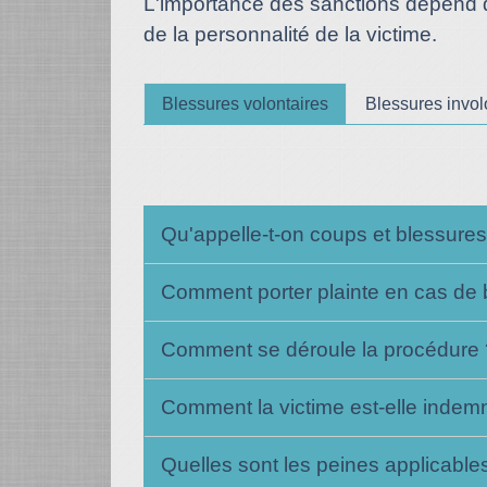
L'importance des sanctions dépend du
de la personnalité de la victime.
Blessures volontaires
Blessures invol
Qu'appelle-t-on coups et blessures
Comment porter plainte en cas de 
Comment se déroule la procédure
Comment la victime est-elle indem
Quelles sont les peines applicable