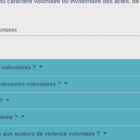
 caractère volontaire ou involontaire des actes, de l
ontaires
 volontaires ?
blessures volontaires ?
 ?
nisée ?
s aux auteurs de violence volontaire ?