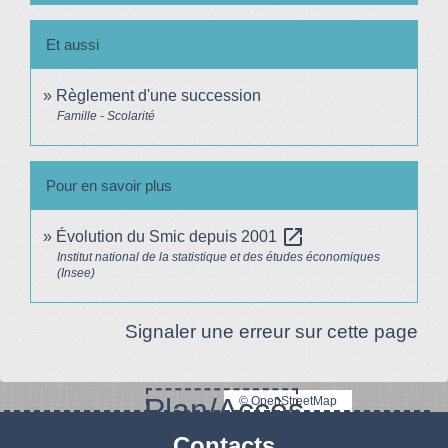
Et aussi
Règlement d'une succession
Famille - Scolarité
Pour en savoir plus
open_in_new
Évolution du Smic depuis 2001
Institut national de la statistique et des études économiques
(Insee)
Signaler une erreur sur cette page
Plan/Accès
© OpenStreetMap
Contacts