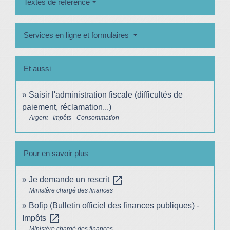
Textes de référence
Services en ligne et formulaires
Et aussi
Saisir l'administration fiscale (difficultés de
paiement, réclamation...)
Argent - Impôts - Consommation
Pour en savoir plus
open_in_new
Je demande un rescrit
Ministère chargé des finances
Bofip (Bulletin officiel des finances publiques) -
open_in_new
Impôts
Ministère chargé des finances