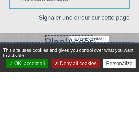
Signaler une erreur sur cette page
Plan/Accès
© OpenStreetMap
This site uses cookies and gives you control over what you want
Contacts
to activate
OK, accept all
Deny all cookies
Personalize
Mairie de Le Vigeant
7, place Saint-Georges
86150 Le Vigeant - FRANCE
+33 5 49 48 76 55
Contact par formulaire
Mentions légales
-
Politique de confidentialité
-