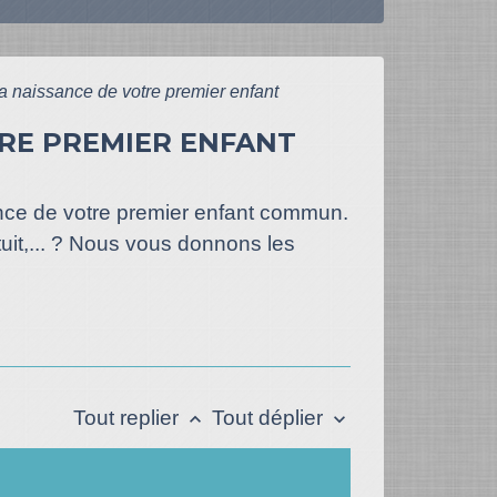
 la naissance de votre premier enfant
TRE PREMIER ENFANT
sance de votre premier enfant commun.
atuit,... ? Nous vous donnons les
Tout replier
Tout déplier
keyboard_arrow_up
keyboard_arrow_down