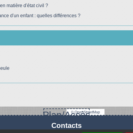
n matière d'état civil ?
ce d'un enfant : quelles différences ?
seule
Plan/Accès
© OpenStreetMap
Contacts