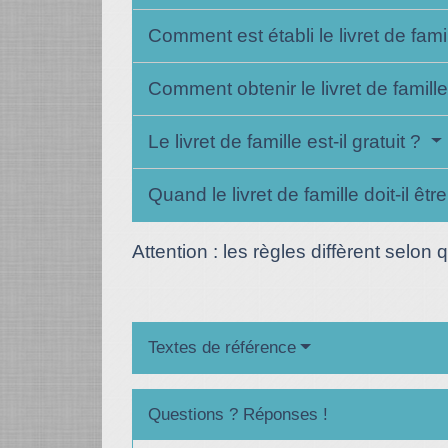
Comment est établi le livret de fami
Comment obtenir le livret de famill
Le livret de famille est-il gratuit ?
Quand le livret de famille doit-il êtr
Attention : les règles diffèrent selon 
Textes de référence
Questions ? Réponses !