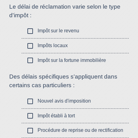
Le délai de réclamation varie selon le type
d'impôt :
check_box_outline_blank
Impôt sur le revenu
check_box_outline_blank
Impôts locaux
check_box_outline_blank
Impôt sur la fortune immobilière
Des délais spécifiques s'appliquent dans
certains cas particuliers :
check_box_outline_blank
Nouvel avis d'imposition
check_box_outline_blank
Impôt établi à tort
check_box_outline_blank
Procédure de reprise ou de rectification