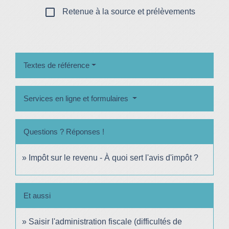
check_box_outline_blank
Retenue à la source et prélèvements
Textes de référence
Services en ligne et formulaires
Questions ? Réponses !
Impôt sur le revenu - À quoi sert l'avis d'impôt ?
Et aussi
Saisir l'administration fiscale (difficultés de