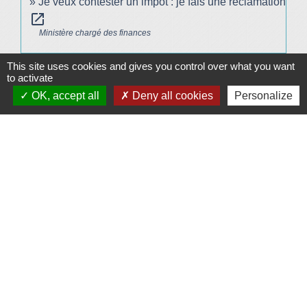
Je veux contester un impôt : je fais une réclamation
open_in_new
Ministère chargé des finances
This site uses cookies and gives you control over what you want
Signaler une erreur sur cette page
to activate
OK, accept all
Deny all cookies
Personalize
Plan/Accès
© OpenStreetMap
Contacts
Mairie de Le Vigeant
7, place Saint-Georges
86150 Le Vigeant - FRANCE
+33 5 49 48 76 55
Contact par formulaire