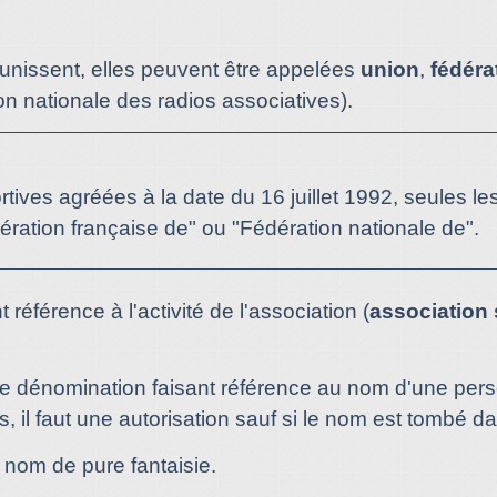
éunissent, elles peuvent être appelées
union
,
fédéra
n nationale des radios associatives).
rtives agréées à la date du 16 juillet 1992, seules le
dération française de" ou "Fédération nationale de".
t référence à l'activité de l'association (
association s
 une dénomination faisant référence au nom d'une pe
is, il faut une autorisation sauf si le nom est tombé 
n nom de pure fantaisie.