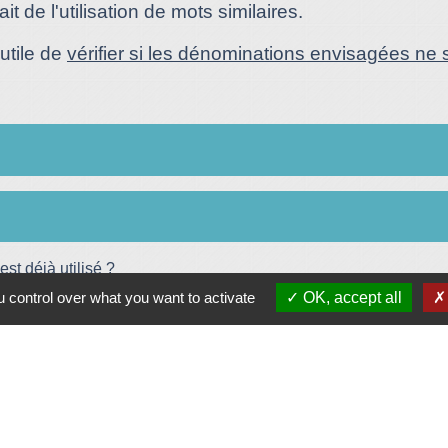
t de l'utilisation de mots similaires.
 utile de
vérifier si les dénominations envisagées ne s
st déjà utilisé ?
 control over what you want to activate
OK, accept all
 ?
Plan/Accès
© OpenStreetMap