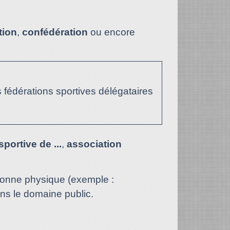
tion
,
confédération
ou encore
s fédérations sportives délégataires
portive de ...
,
association
rsonne physique (exemple :
dans le domaine public.