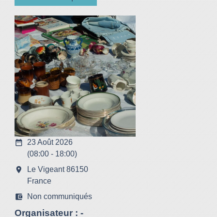
date_range
23 Août 2026
(08:00 - 18:00)
room
Le Vigeant 86150
France
account_balance_wallet
Non communiqués
Organisateur : -