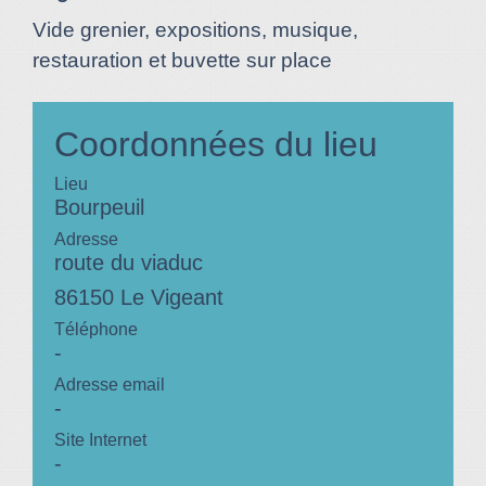
Vide grenier, expositions, musique,
restauration et buvette sur place
Coordonnées du lieu
Lieu
Bourpeuil
Adresse
route du viaduc
86150 Le Vigeant
Téléphone
-
Adresse email
-
Site Internet
-