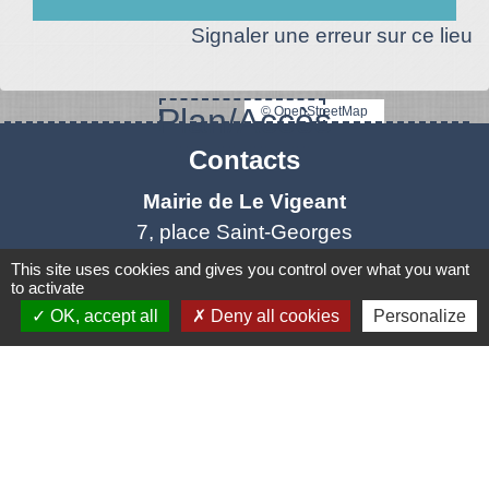
Signaler une erreur sur ce lieu
Plan/Accès
© OpenStreetMap
Contacts
Mairie de Le Vigeant
7, place Saint-Georges
86150 Le Vigeant - FRANCE
This site uses cookies and gives you control over what you want
to activate
+33 5 49 48 76 55
OK, accept all
Deny all cookies
Personalize
Contact par formulaire
Mentions légales
-
Politique de confidentialité
-
Accessibilité
-
Plan du site
-